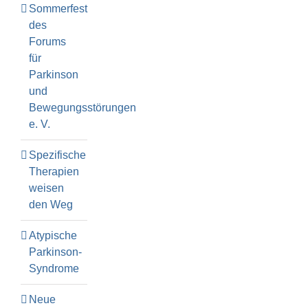
Sommerfest
des
Forums
für
Parkinson
und
Bewegungsstörungen
e. V.
Spezifische
Therapien
weisen
den Weg
Atypische
Parkinson-
Syndrome
Neue