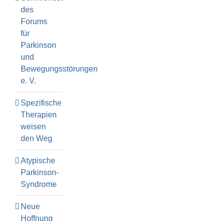
des
Forums
für
Parkinson
und
Bewegungsstörungen
e. V.
Spezifische
Therapien
weisen
den Weg
Atypische
Parkinson-
Syndrome
Neue
Hoffnung