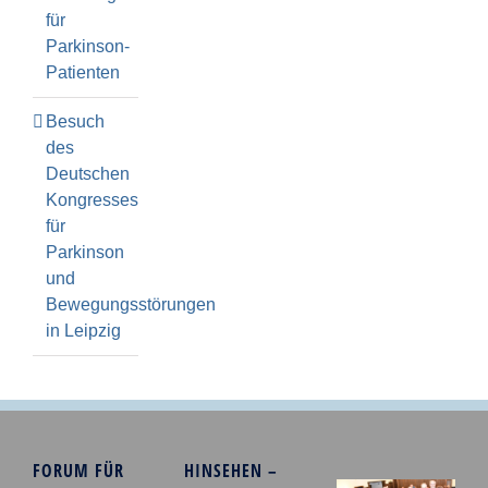
für
Parkinson-
Patienten
Besuch
des
Deutschen
Kongresses
für
Parkinson
und
Bewegungsstörungen
in Leipzig
FORUM FÜR
HINSEHEN –