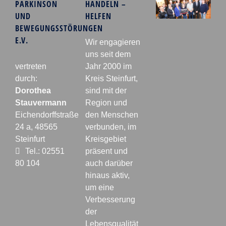
PARKINSON
HANDELN –
UND
HELFEN
BEWEGUNGSSTÖRUNGEN
E.V.
Wir engagieren
uns seit dem
vertreten
Jahr 2000 im
durch:
Kreis Steinfurt,
Dorothea
sind mit der
Stauvermann
Region und
Eichendorffstraße
den Menschen
24 a, 48565
verbunden, im
Steinfurt
Kreisgebiet
Tel.: 02551
präsent und
80 104
auch darüber
hinaus aktiv,
um eine
Verbesserung
der
Lebensqualität