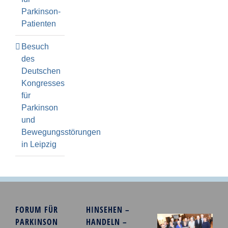
Parkinson-
Patienten
Besuch
des
Deutschen
Kongresses
für
Parkinson
und
Bewegungsstörungen
in Leipzig
FORUM FÜR
HINSEHEN –
PARKINSON
HANDELN –