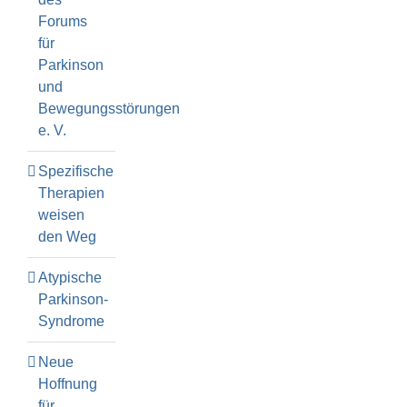
Forums
für
Parkinson
und
Bewegungsstörungen
e. V.
Spezifische
Therapien
weisen
den Weg
Atypische
Parkinson-
Syndrome
Neue
Hoffnung
für