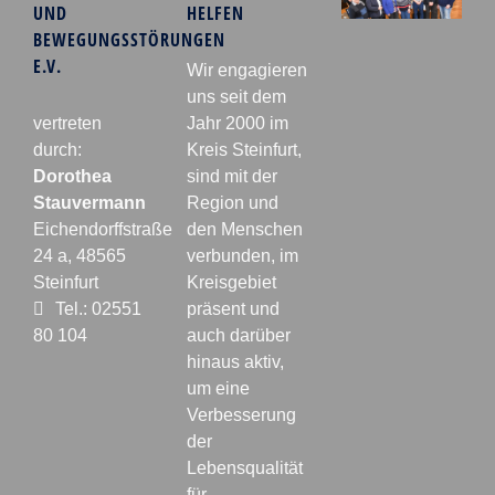
UND
HELFEN
BEWEGUNGSSTÖRUNGEN
E.V.
Wir engagieren
uns seit dem
vertreten
Jahr 2000 im
durch:
Kreis Steinfurt,
Dorothea
sind mit der
Stauvermann
Region und
Eichendorffstraße
den Menschen
24 a, 48565
verbunden, im
Steinfurt
Kreisgebiet
Tel.: 02551
präsent und
80 104
auch darüber
hinaus aktiv,
um eine
Verbesserung
der
Lebensqualität
für