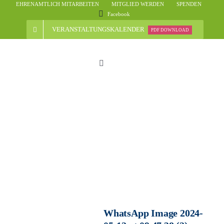
Skip
EHRENAMTLICH MITARBEITEN
MITGLIED WERDEN
SPENDEN
Facebook
to
content
VERANSTALTUNGSKALENDER
PDF DOWNLOAD
Toggle
Navigation
Start
Der Verein
Nachrichten
Veranstaltungsübersicht
WhatsApp Image 2024-
Informationen