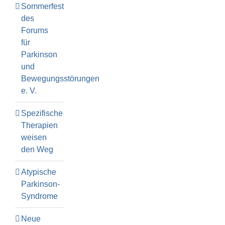
Sommerfest
des
Forums
für
Parkinson
und
Bewegungsstörungen
e. V.
Spezifische
Therapien
weisen
den Weg
Atypische
Parkinson-
Syndrome
Neue