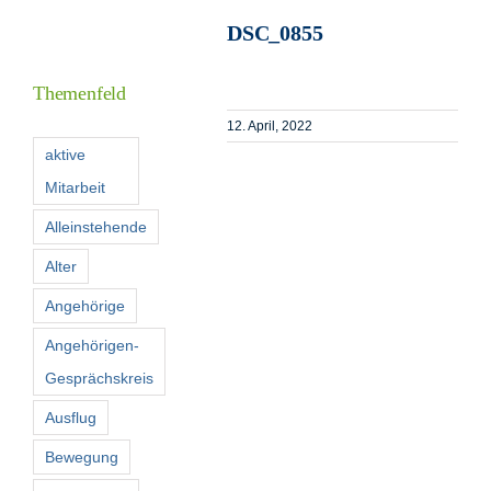
DSC_0855
I
Themenfeld
12. April, 2022
F
aktive
Mitarbeit
K
Alleinstehende
Alter
S
n
Angehörige
Angehörigen-
Gesprächskreis
Ausflug
Bewegung