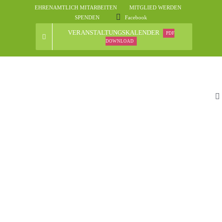
Skip
EHRENAMTLICH MITARBEITEN
MITGLIED WERDEN
to
SPENDEN
Facebook
content
VERANSTALTUNGSKALENDER
PDF
DOWNLOAD
To
Na
St
D
N
Ve