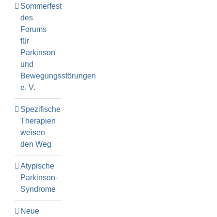
Sommerfest
des
Forums
für
Parkinson
und
Bewegungsstörungen
e. V.
Spezifische
Therapien
weisen
den Weg
Atypische
Parkinson-
Syndrome
Neue