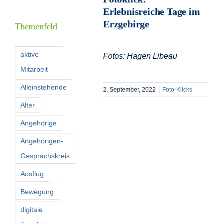
Inform
Erlebnisreiche Tage im
Erzgebirge
Themenfeld
Förder
aktive
Fotos: Hagen Libeau
Mitarbeit
Konta
Alleinstehende
2. September, 2022
|
Foto-Klicks
Suche
Alter
nach:
Angehörige
Angehörigen-
Gesprächskreis
Ausflug
Bewegung
digitale