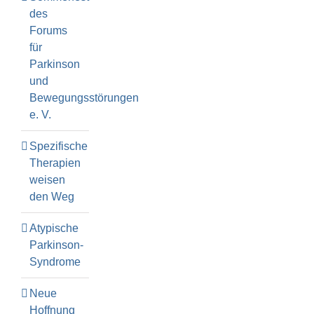
des
Forums
für
Parkinson
und
Bewegungsstörungen
e. V.
Spezifische
Therapien
weisen
den Weg
Atypische
Parkinson-
Syndrome
Neue
Hoffnung