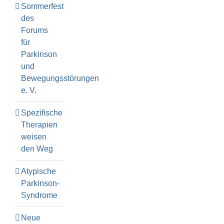
Sommerfest
des
Forums
für
Parkinson
und
Bewegungsstörungen
e. V.
Spezifische
Therapien
weisen
den Weg
Atypische
Parkinson-
Syndrome
Neue