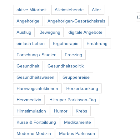
aktive Mitarbeit
Alleinstehende
Alter
1
Angehörige
Angehörigen-Gesprächskreis
Ausflug
Bewegung
digitale Angebote
einfach Leben
Ergotherapie
Ernährung
Forschung / Studien
Freezing
Gesundheit
Gesundheitspolitik
Gesundheitswesen
Gruppenreise
Harnwegsinfektionen
Herzerkrankung
Herzmedizin
Hiltruper Parkinson-Tag
Hirnstimulation
Humor
Krebs
Kurse & Fortbildung
Medikamente
Moderne Medizin
Morbus Parkinson