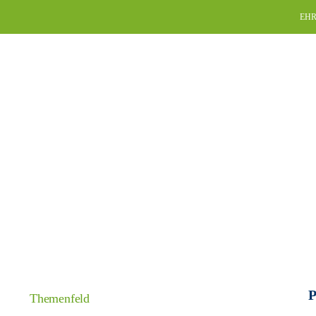
Skip
EHR
to
content
P
Themenfeld