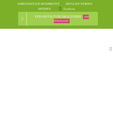
Skip
EHRENAMTLICH MITARBEITEN
MITGLIED WERDEN
to
SPENDEN
Facebook
content
VERANSTALTUNGSKALENDER
PDF
DOWNLOAD
To
Na
St
D
N
Ve