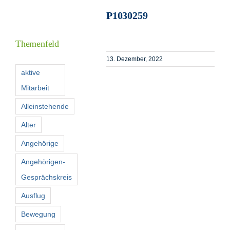
P1030259
I
Themenfeld
13. Dezember, 2022
F
aktive
Mitarbeit
K
Alleinstehende
Alter
S
n
Angehörige
Angehörigen-
Gesprächskreis
Ausflug
Bewegung