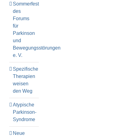
Sommerfest
des
Forums
für
Parkinson
und
Bewegungsstörungen
e. V.
Spezifische
Therapien
weisen
den Weg
Atypische
Parkinson-
Syndrome
Neue