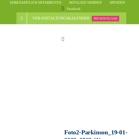
Skip
EHRENAMTLICH MITARBEITEN
MITGLIED WERDEN
SPENDEN
Facebook
to
content
VERANSTALTUNGSKALENDER
PDF DOWNLOAD
Toggle
Navigation
Start
Der Verein
Nachrichten
Veranstaltungsübersicht
Foto2-Parkinson_19-01-
Informationen