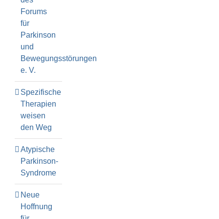
Forums
für
Parkinson
und
Bewegungsstörungen
e. V.
Spezifische
Therapien
weisen
den Weg
Atypische
Parkinson-
Syndrome
Neue
Hoffnung
für