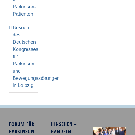
Parkinson-
Patienten
Besuch
des
Deutschen
Kongresses
für
Parkinson
und
Bewegungsstörungen
in Leipzig
FORUM FÜR
HINSEHEN –
PARKINSON
HANDELN –