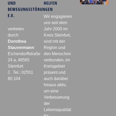
UND
HELFEN
BEWEGUNGSSTÖRUNGEN
E.V.
Wir engagieren
uns seit dem
vertreten
Jahr 2000 im
durch:
Kreis Steinfurt,
Dorothea
sind mit der
Stauvermann
Region und
Eichendorffstraße
den Menschen
24 a, 48565
verbunden, im
Steinfurt
Kreisgebiet
Tel.: 02551
präsent und
80 104
auch darüber
hinaus aktiv,
um eine
Verbesserung
der
Lebensqualität
für