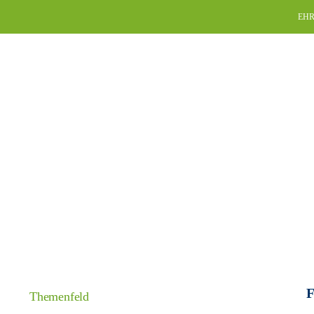
Skip
EHR
to
content
F
Themenfeld