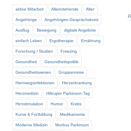
aktive Mitarbeit
Alleinstehende
Alter
2
Angehörige
Angehörigen-Gesprächskreis
Ausflug
Bewegung
digitale Angebote
einfach Leben
Ergotherapie
Ernährung
Forschung / Studien
Freezing
Gesundheit
Gesundheitspolitik
Gesundheitswesen
Gruppenreise
Harnwegsinfektionen
Herzerkrankung
Herzmedizin
Hiltruper Parkinson-Tag
Hirnstimulation
Humor
Krebs
Kurse & Fortbildung
Medikamente
Moderne Medizin
Morbus Parkinson