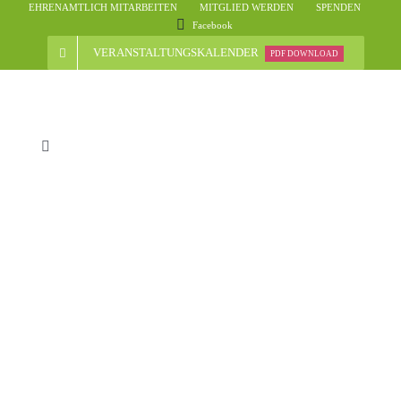
Skip
EHRENAMTLICH MITARBEITEN
MITGLIED WERDEN
SPENDEN
Facebook
to
content
VERANSTALTUNGSKALENDER
PDF DOWNLOAD
Toggle
Navigation
Start
Der Verein
Nachrichten
Veranstaltungsübersicht