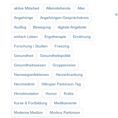
aktive Mitarbeit
Alleinstehende
Alter
1
Angehörige
Angehörigen-Gesprächskreis
Ausflug
Bewegung
digitale Angebote
einfach Leben
Ergotherapie
Ernährung
Forschung / Studien
Freezing
Gesundheit
Gesundheitspolitik
Gesundheitswesen
Gruppenreise
Harnwegsinfektionen
Herzerkrankung
Herzmedizin
Hiltruper Parkinson-Tag
Hirnstimulation
Humor
Krebs
Kurse & Fortbildung
Medikamente
Moderne Medizin
Morbus Parkinson