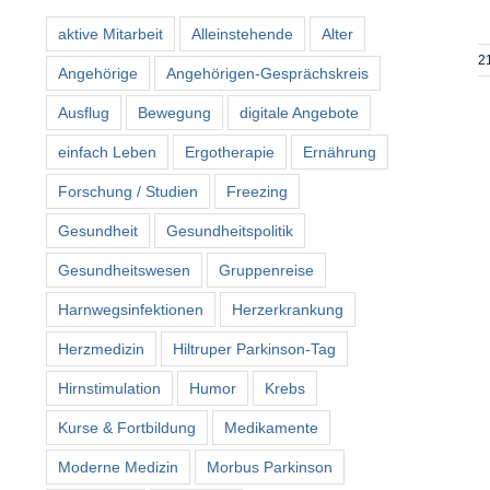
aktive Mitarbeit
Alleinstehende
Alter
2
Angehörige
Angehörigen-Gesprächskreis
Ausflug
Bewegung
digitale Angebote
einfach Leben
Ergotherapie
Ernährung
Forschung / Studien
Freezing
Gesundheit
Gesundheitspolitik
Gesundheitswesen
Gruppenreise
Harnwegsinfektionen
Herzerkrankung
Herzmedizin
Hiltruper Parkinson-Tag
Hirnstimulation
Humor
Krebs
Kurse & Fortbildung
Medikamente
Moderne Medizin
Morbus Parkinson