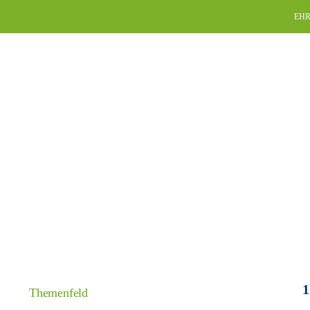
Skip
EHR
to
content
1
Themenfeld