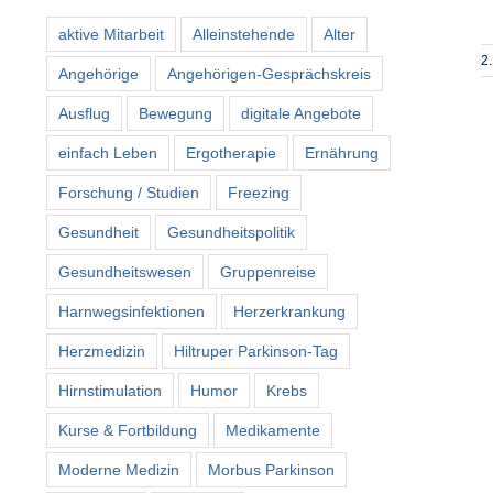
aktive Mitarbeit
Alleinstehende
Alter
2.
Angehörige
Angehörigen-Gesprächskreis
Ausflug
Bewegung
digitale Angebote
einfach Leben
Ergotherapie
Ernährung
Forschung / Studien
Freezing
Gesundheit
Gesundheitspolitik
Gesundheitswesen
Gruppenreise
Harnwegsinfektionen
Herzerkrankung
Herzmedizin
Hiltruper Parkinson-Tag
Hirnstimulation
Humor
Krebs
Kurse & Fortbildung
Medikamente
Moderne Medizin
Morbus Parkinson