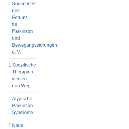
Sommerfest
des
Forums
für
Parkinson
und
Bewegungsstörungen
e. V.
Spezifische
Therapien
weisen
den Weg
Atypische
Parkinson-
Syndrome
Neue