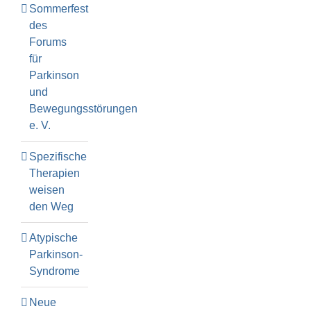
Sommerfest
des
Forums
für
Parkinson
und
Bewegungsstörungen
e. V.
Spezifische
Therapien
weisen
den Weg
Atypische
Parkinson-
Syndrome
Neue