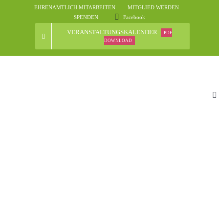
Skip
EHRENAMTLICH MITARBEITEN
MITGLIED WERDEN
to
SPENDEN
Facebook
content
VERANSTALTUNGSKALENDER
PDF
DOWNLOAD
To
Na
St
D
N
Ve