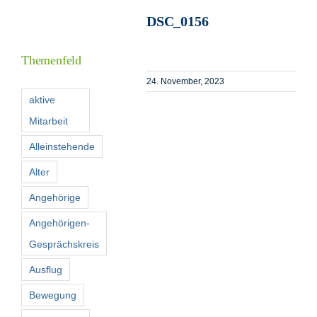
DSC_0156
I
Themenfeld
24. November, 2023
F
aktive
Mitarbeit
K
Alleinstehende
Alter
S
n
Angehörige
Angehörigen-
Gesprächskreis
Ausflug
Bewegung