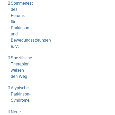
Sommerfest
des
Forums
für
Parkinson
und
Bewegungsstörungen
e. V.
Spezifische
Therapien
weisen
den Weg
Atypische
Parkinson-
Syndrome
Neue