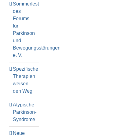
Sommerfest
des
Forums
für
Parkinson
und
Bewegungsstörungen
e. V.
Spezifische
Therapien
weisen
den Weg
Atypische
Parkinson-
Syndrome
Neue