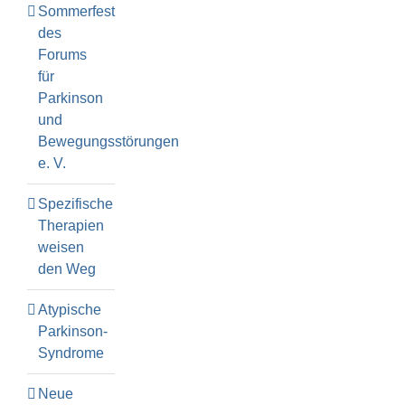
Sommerfest
des
Forums
für
Parkinson
und
Bewegungsstörungen
e. V.
Spezifische
Therapien
weisen
den Weg
Atypische
Parkinson-
Syndrome
Neue