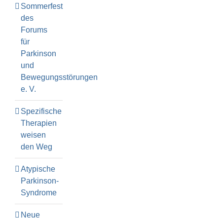
Sommerfest
des
Forums
für
Parkinson
und
Bewegungsstörungen
e. V.
Spezifische
Therapien
weisen
den Weg
Atypische
Parkinson-
Syndrome
Neue