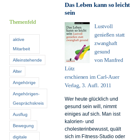
Das Leben kann so leicht
Informationen
sein
Themenfeld
Lustvoll
Förderer
genießen statt
aktive
zwanghaft
Mitarbeit
gesund
Kontakt
von Manfred
Alleinstehende
Lütz
Suche
Alter
nach:
erschienen im Carl-Auer
Angehörige
Verlag, 3. Aufl. 2011
Angehörigen-
Wer heute glücklich und
Gesprächskreis
gesund sein will, nimmt
einiges auf sich. Man isst
Ausflug
kalorien- und
Bewegung
cholesterinbewusst, quält
sich im Fitness-Studio oder
digitale