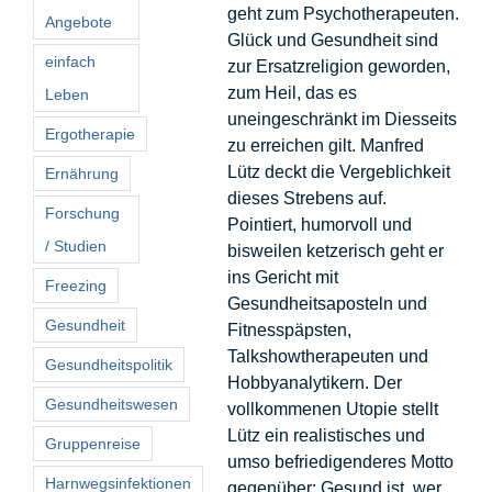
geht zum Psychotherapeuten.
Angebote
Glück und Gesundheit sind
einfach
zur Ersatzreligion geworden,
zum Heil, das es
Leben
uneingeschränkt im Diesseits
Ergotherapie
zu erreichen gilt. Manfred
Lütz deckt die Vergeblichkeit
Ernährung
dieses Strebens auf.
Forschung
Pointiert, humorvoll und
/ Studien
bisweilen ketzerisch geht er
ins Gericht mit
Freezing
Gesundheitsaposteln und
Gesundheit
Fitnesspäpsten,
Talkshowtherapeuten und
Gesundheitspolitik
Hobbyanalytikern. Der
Gesundheitswesen
vollkommenen Utopie stellt
Lütz ein realistisches und
Gruppenreise
umso befriedigenderes Motto
Harnwegsinfektionen
gegenüber: Gesund ist, wer