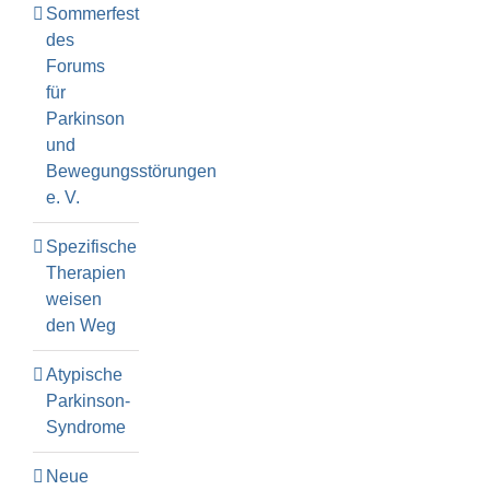
Sommerfest
des
Forums
für
Parkinson
und
Bewegungsstörungen
e. V.
Spezifische
Therapien
weisen
den Weg
Atypische
Parkinson-
Syndrome
Neue