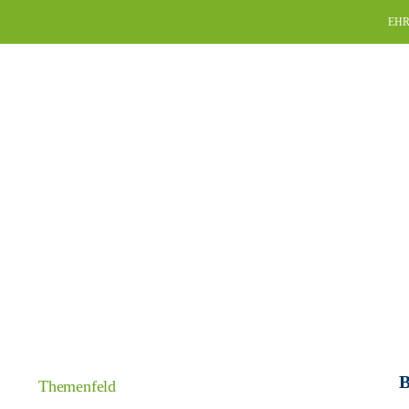
Skip
EHR
to
content
B
Themenfeld