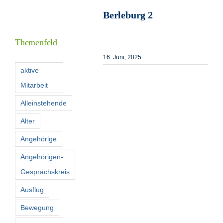
Berleburg 2
I
Themenfeld
16. Juni, 2025
F
aktive
Mitarbeit
K
Alleinstehende
Alter
S
n
Angehörige
Angehörigen-
Gesprächskreis
Ausflug
Bewegung