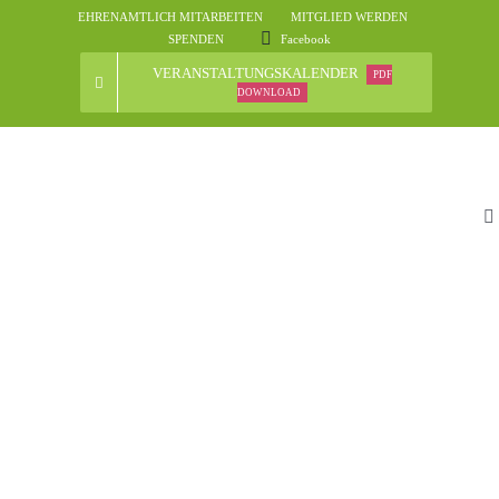
Skip
EHRENAMTLICH MITARBEITEN
MITGLIED WERDEN
to
SPENDEN
Facebook
content
VERANSTALTUNGSKALENDER
PDF
DOWNLOAD
To
Na
St
D
N
Ve