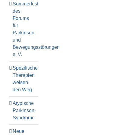
Sommerfest
des
Forums
für
Parkinson
und
Bewegungsstörungen
e. V.
Spezifische
Therapien
weisen
den Weg
Atypische
Parkinson-
Syndrome
Neue