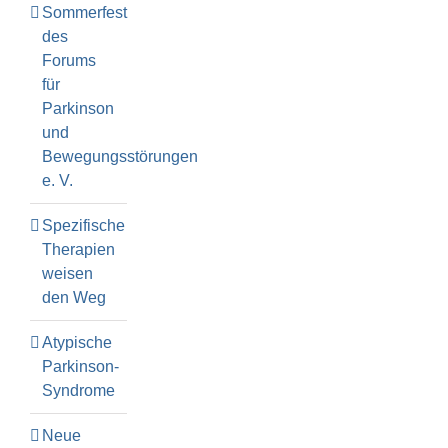
Sommerfest
des
Forums
für
Parkinson
und
Bewegungsstörungen
e. V.
Spezifische
Therapien
weisen
den Weg
Atypische
Parkinson-
Syndrome
Neue