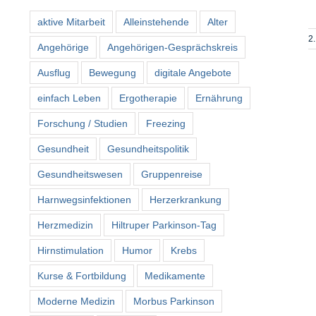
aktive Mitarbeit
Alleinstehende
Alter
2
Angehörige
Angehörigen-Gesprächskreis
Ausflug
Bewegung
digitale Angebote
einfach Leben
Ergotherapie
Ernährung
Forschung / Studien
Freezing
Gesundheit
Gesundheitspolitik
Gesundheitswesen
Gruppenreise
Harnwegsinfektionen
Herzerkrankung
Herzmedizin
Hiltruper Parkinson-Tag
Hirnstimulation
Humor
Krebs
Kurse & Fortbildung
Medikamente
Moderne Medizin
Morbus Parkinson