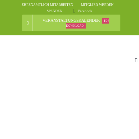
Skip
EHRENAMTLICH MITARBEITEN
MITGLIED WERDEN
to
SPENDEN
Facebook
content
VERANSTALTUNGSKALENDER
PDF
DOWNLOAD
To
Na
St
D
N
Ve