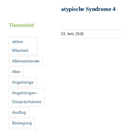
atypische Syndrome 4
I
Themenfeld
23. Juni, 2026
F
aktive
Mitarbeit
K
Alleinstehende
Alter
S
n
Angehörige
Angehörigen-
Gesprächskreis
Ausflug
Bewegung