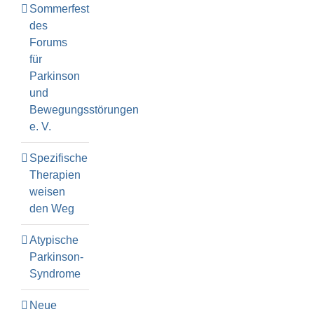
Sommerfest
des
Forums
für
Parkinson
und
Bewegungsstörungen
e. V.
Spezifische
Therapien
weisen
den Weg
Atypische
Parkinson-
Syndrome
Neue