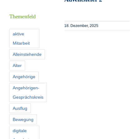
Inform
Themenfeld
Förder
18. Dezember, 2025
aktive
Mitarbeit
Konta
Alleinstehende
Suche
Alter
nach:
Angehörige
Angehörigen-
Gesprächskreis
Ausflug
Bewegung
digitale