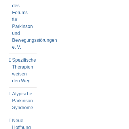
des
Forums
für
Parkinson
und
Bewegungsstörungen
e. V.
Spezifische
Therapien
weisen
den Weg
Atypische
Parkinson-
Syndrome
Neue
Hoffnung