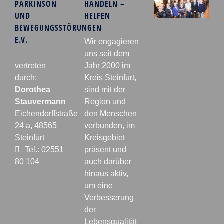
PARKINSON
HANDELN –
UND
HELFEN
BEWEGUNGSSTÖRUNGEN
E.V.
Wir engagieren
uns seit dem
vertreten
Jahr 2000 im
durch:
Kreis Steinfurt,
Dorothea
sind mit der
Stauvermann
Region und
Eichendorffstraße
den Menschen
24 a, 48565
verbunden, im
Steinfurt
Kreisgebiet
Tel.: 02551
präsent und
80 104
auch darüber
hinaus aktiv,
um eine
Verbesserung
der
Lebensqualität