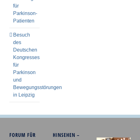
für
Parkinson-
Patienten
Besuch
des
Deutschen
Kongresses
für
Parkinson
und
Bewegungsstörungen
in Leipzig
FORUM FÜR
HINSEHEN –