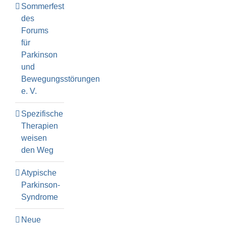
Sommerfest
des
Forums
für
Parkinson
und
Bewegungsstörungen
e. V.
Spezifische
Therapien
weisen
den Weg
Atypische
Parkinson-
Syndrome
Neue