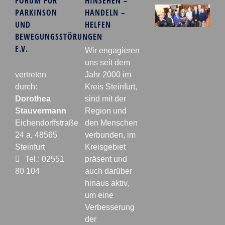
FORUM FÜR
HINSEHEN –
PARKINSON
HANDELN –
UND
HELFEN
BEWEGUNGSSTÖRUNGEN
E.V.
Wir engagieren
uns seit dem
vertreten
Jahr 2000 im
durch:
Kreis Steinfurt,
Dorothea
sind mit der
Stauvermann
Region und
Eichendorffstraße
den Menschen
24 a, 48565
verbunden, im
Steinfurt
Kreisgebiet
Tel.: 02551
präsent und
80 104
auch darüber
hinaus aktiv,
um eine
Verbesserung
der