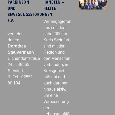
PARKINSON
HANDELN –
UND
HELFEN
BEWEGUNGSSTÖRUNGEN
E.V.
Wir engagieren
uns seit dem
vertreten
Jahr 2000 im
durch:
Kreis Steinfurt,
Dorothea
sind mit der
Stauvermann
Region und
Eichendorffstraße
den Menschen
24 a, 48565
verbunden, im
Steinfurt
Kreisgebiet
Tel.: 02551
präsent und
80 104
auch darüber
hinaus aktiv,
um eine
Verbesserung
der
Lebensqualität