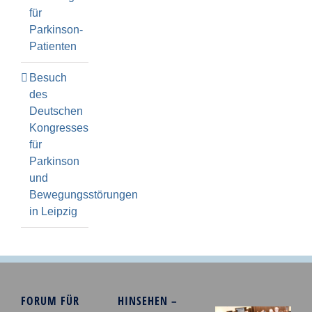
für
Parkinson-
Patienten
Besuch
des
Deutschen
Kongresses
für
Parkinson
und
Bewegungsstörungen
in Leipzig
FORUM FÜR
HINSEHEN –