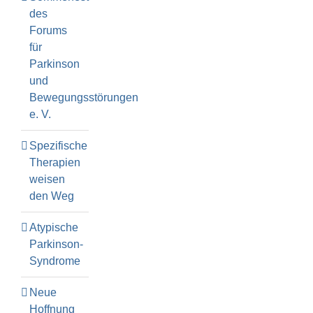
des
Forums
für
Parkinson
und
Bewegungsstörungen
e. V.
Spezifische
Therapien
weisen
den Weg
Atypische
Parkinson-
Syndrome
Neue
Hoffnung