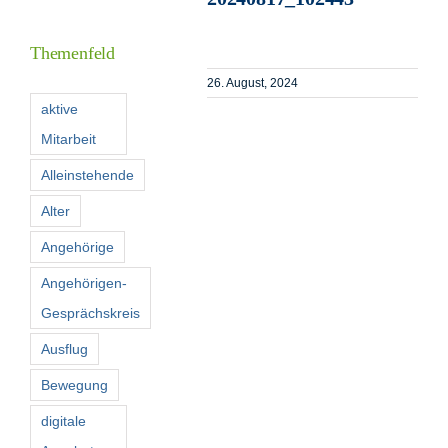
Inform
Themenfeld
Förder
26. August, 2024
aktive
Mitarbeit
Konta
Alleinstehende
Suche
Alter
nach:
Angehörige
Angehörigen-
Gesprächskreis
Ausflug
Bewegung
digitale