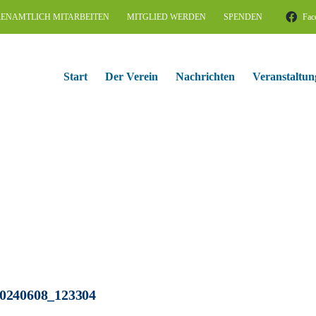
ENAMTLICH MITARBEITEN
MITGLIED WERDEN
SPENDEN
Fac
Start
Der Verein
Nachrichten
Veranstaltun
0240608_123304