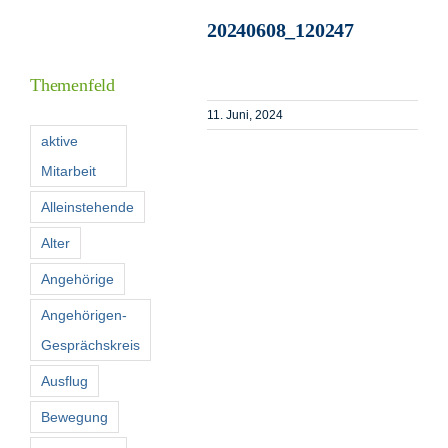
20240608_120247
I
Themenfeld
11. Juni, 2024
F
aktive
Mitarbeit
K
Alleinstehende
Alter
S
n
Angehörige
Angehörigen-
Gesprächskreis
Ausflug
Bewegung