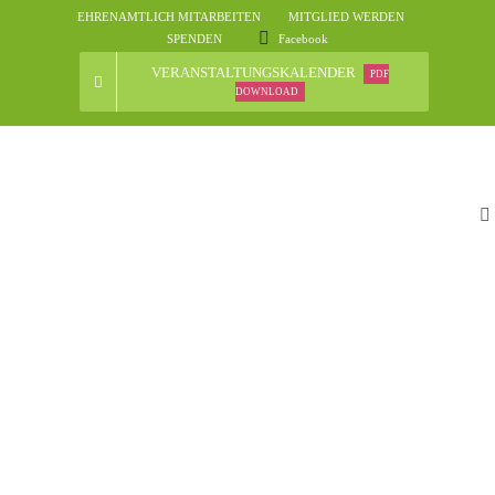
Skip
EHRENAMTLICH MITARBEITEN
MITGLIED WERDEN
to
SPENDEN
Facebook
content
VERANSTALTUNGSKALENDER
PDF
DOWNLOAD
To
Na
St
D
N
Ve