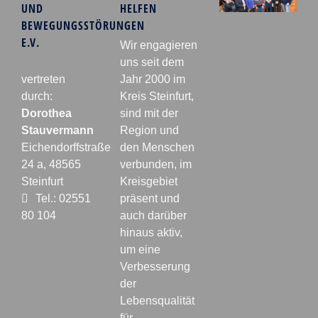
UND
HELFEN
BEWEGUNGSSTÖRUNGEN
E.V.
Wir engagieren
uns seit dem
vertreten
Jahr 2000 im
durch:
Kreis Steinfurt,
Dorothea
sind mit der
Stauvermann
Region und
Eichendorffstraße
den Menschen
24 a, 48565
verbunden, im
Steinfurt
Kreisgebiet
Tel.: 02551
präsent und
80 104
auch darüber
hinaus aktiv,
um eine
Verbesserung
der
Lebensqualität
für