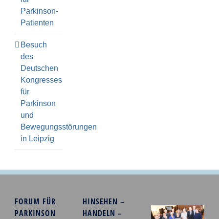
Parkinson-
Patienten
Besuch
des
Deutschen
Kongresses
für
Parkinson
und
Bewegungsstörungen
in Leipzig
FORUM FÜR
HINSEHEN –
PARKINSON
HANDELN –