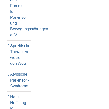
Forums
für
Parkinson
und
Bewegungsstörungen
e. V.
Spezifische
Therapien
weisen
den Weg
Atypische
Parkinson-
Syndrome
Neue
Hoffnung
für