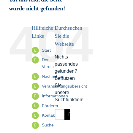
wurde nicht gefunden!
Informationen
404
Hilfreiche
Durchsuchen
Förderer
Links
Sie die
Webseite
Kontakt
Start
Nichts
Der
passendes
Suche
Verein
gefunden?
nach:
Nachrichten
Benutzen
Sie
Veranstaltungsübersicht
unsere
Informationen
Suchfunktion!
Förderer
Suche
Kontakt
nach:
Suche