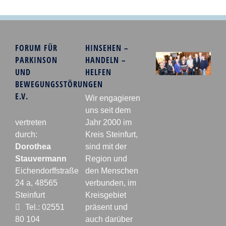
FORUM FÜR
HINSEHEN –
PARKINSON
HANDELN –
UND
HELFEN
BEWEGUNGSSTÖRUNGEN
E.V.
Wir engagieren
uns seit dem
vertreten
Jahr 2000 im
durch:
Kreis Steinfurt,
Dorothea
sind mit der
Stauvermann
Region und
Eichendorffstraße
den Menschen
24 a, 48565
verbunden, im
Steinfurt
Kreisgebiet
Tel.: 02551
präsent und
80 104
auch darüber