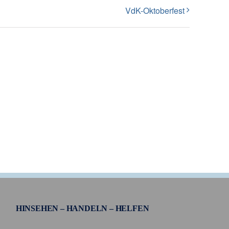
VdK-Oktoberfest
HINSEHEN – HANDELN – HELFEN