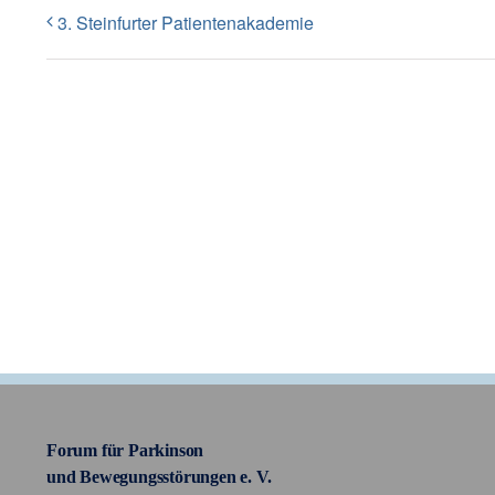
3. Steinfurter Patientenakademie
Forum für Parkinson
und Bewegungsstörungen e. V.