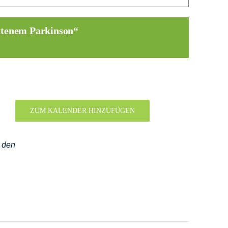
ittenem Parkinson“
ZUM KALENDER HINZUFÜGEN
h den