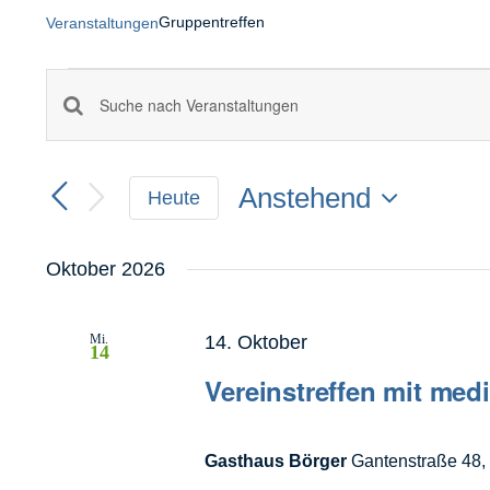
Gruppentreffen
Veranstaltungen
Veranstaltungen
Geben
Veranstaltungen
Sie
Such-
Das
und
Anstehend
Schlüsselwort.
Heute
Ansichtennavigation
Suche
Datum
nach
wählen.
Oktober 2026
Veranstaltungen
Schlüsselwort.
Mi.
14. Oktober
14
Vereinstreffen mit med
Gasthaus Börger
Gantenstraße 48, 