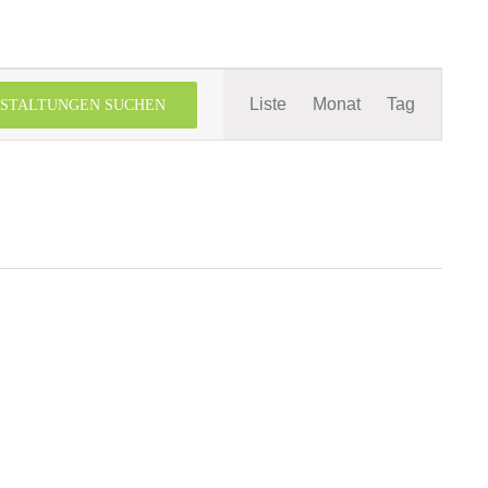
Veranstaltung
Liste
Monat
Tag
STALTUNGEN SUCHEN
Ansichten-
Navigation