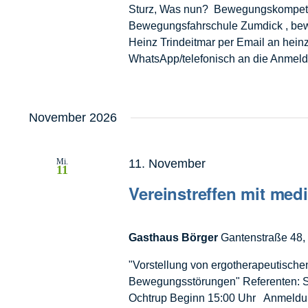
Sturz, Was nun? Bewegungskompetenz 
Bewegungsfahrschule Zumdick , bew
Heinz Trindeitmar per Email an hein
WhatsApp/telefonisch an die Anme
November 2026
Mi.
11. November
11
Vereinstreffen mit med
Gasthaus Börger
Gantenstraße 48, 
"Vorstellung von ergotherapeutisch
Bewegungsstörungen" Referenten: 
Ochtrup Beginn 15:00 Uhr Anmeldung