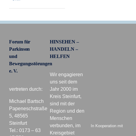
Forum für
HINSEHEN –
Parkinson
HANDELN –
und
HELFEN
Bewegungsstörungen
e. V.
Wir engagieren
uns seit dem
vertreten durch:
Jahr 2000 im
Kreis Steinfurt,
Michael Bartsch
sind mit der
Papeneschstraße
Region und den
5, 48565
Menschen
Steinfurt
verbunden, im
In Kooperation mit
Tel.: 0173 – 63
Kreisgebiet