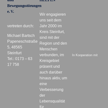
Bewegungsstörungen
e. V.
Wir engagieren
uns seit dem
vertreten durch:
Jahr 2000 im
Kreis Steinfurt,
Michael Bartsch
sind mit der
Papeneschstraße
Region und den
5, 48565
Menschen
Steinfurt
verbunden, im
In Kooperation mit
Tel.: 0173 – 63
Kreisgebiet
17 758
präsent und
auch darüber
hinaus aktiv, um
eine
Verbesserung
der
Lebensqualität
für