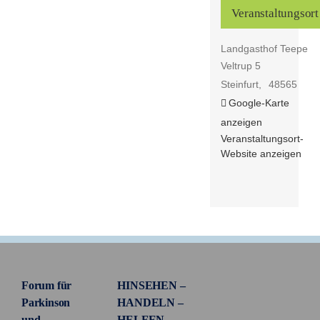
Veranstaltungsort
Landgasthof Teepe
Veltrup 5
Steinfurt
,
48565
Google-Karte
anzeigen
Veranstaltungsort-
Website anzeigen
Forum für
HINSEHEN –
Parkinson
HANDELN –
und
HELFEN