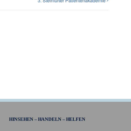
3. Steinfurter Patientenakademie
HINSEHEN – HANDELN – HELFEN