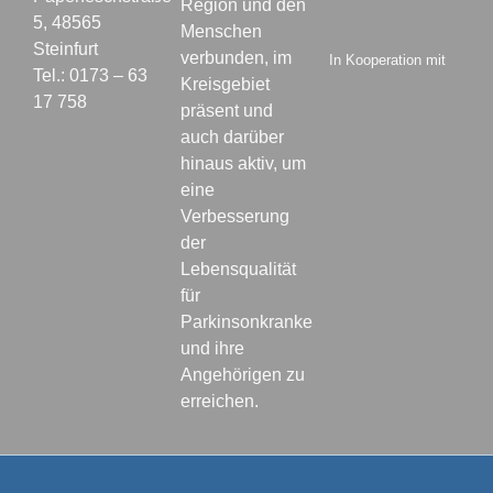
Region und den
5, 48565
Menschen
Steinfurt
verbunden, im
In Kooperation mit
Tel.: 0173 – 63
Kreisgebiet
17 758
präsent und
auch darüber
hinaus aktiv, um
eine
Verbesserung
der
Lebensqualität
für
Parkinsonkranke
und ihre
Angehörigen zu
erreichen.