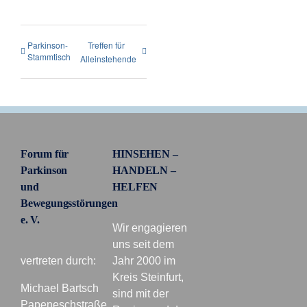
Parkinson-
Treffen für
Stammtisch
Alleinstehende
Forum für
HINSEHEN –
Parkinson
HANDELN –
und
HELFEN
Bewegungsstörungen
e. V.
Wir engagieren
uns seit dem
vertreten durch:
Jahr 2000 im
Kreis Steinfurt,
Michael Bartsch
sind mit der
Papeneschstraße