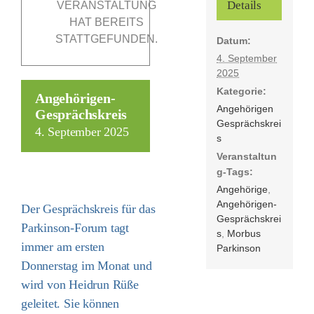
Details
VERANSTALTUNG
HAT BEREITS
STATTGEFUNDEN.
Datum:
Förderer
4. September
2025
Kontakt
Kategorie:
Angehörigen-
Angehörigen
Gesprächskreis
Gesprächskrei
Suche
4. September 2025
s
nach:
Veranstaltun
g-Tags:
Angehörige
,
Angehörigen-
Der Gesprächskreis für das
Gesprächskrei
Parkinson-Forum tagt
s
,
Morbus
immer am ersten
Parkinson
Donnerstag im Monat und
wird von Heidrun Rüße
geleitet. Sie können