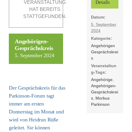
Details
VERANSTALTUNG
HAT BEREITS
STATTGEFUNDEN.
Datum:
Förderer
5. September
2024
Kontakt
Kategorie:
Angehörigen-
Angehörigen
Gesprächskreis
Gesprächskrei
Suche
5. September 2024
s
nach:
Veranstaltun
g-Tags:
Angehörige
,
Angehörigen-
Der Gesprächskreis für das
Gesprächskrei
Parkinson-Forum tagt
s
,
Morbus
immer am ersten
Parkinson
Donnerstag im Monat und
wird von Heidrun Rüße
geleitet. Sie können