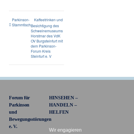
Parkinson-
Kaffeetrinken und
Stammtisch
Besichtigung des
Schweinemuseums
Horstmar des VdK
OV Burgsteinfurt mit
dem Parkinson-
Forum Kreis
Steinfurt e. V
Forum für
HINSEHEN –
Parkinson
HANDELN –
und
HELFEN
Bewegungsstörungen
e. V.
Wir engagieren