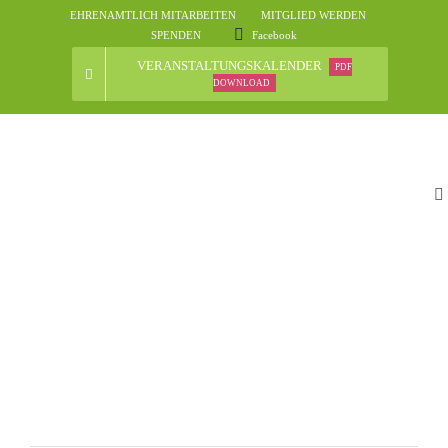
Skip
EHRENAMTLICH MITARBEITEN
MITGLIED WERDEN
to
SPENDEN
Facebook
content
VERANSTALTUNGSKALENDER
PDF
DOWNLOAD
To
Na
St
D
N
Ve