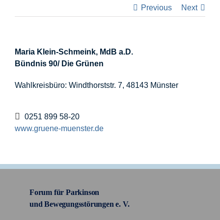
Previous
Next
I
Maria Klein-Schmeink,
MdB a.D.
Bündnis 90/ Die Grünen
F
Wahlkreisbüro: Windthorststr. 7, 48143 Münster
K
0251 899 58-20
S
www.gruene-muenster.de
n
Forum für Parkinson
und Bewegungsstörungen e. V.