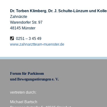
Dr. Torben Klimberg
,
Dr. J. Schulte-Lünzum und Koll
Zahnärzte
Warendorfer Str. 97
48145 Münster
0251 – 3 45 49
www.zahnarztteam-muenster.de
Forum für Parkinson
und Bewegungsstörungen e. V.
vertreten durch:
Michael Bartsch