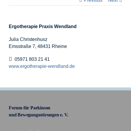
Previous
Next
Informationen
Ergotherapie Praxis Wendland
Förderer
Julia Christenhusz
Emsstraße 7, 48431 Rheine
Kontakt
05971 803 21 41
Suche
www.ergotherapie-wendland.de
nach:
Forum für Parkinson
und Bewegungsstörungen e. V.